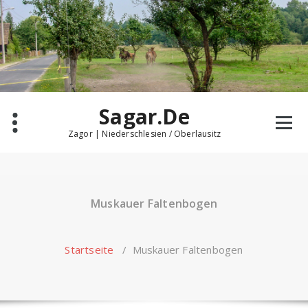
Zum
Inhalt
springen
Sagar.De
Zagor | Niederschlesien / Oberlausitz
Muskauer Faltenbogen
Startseite
/
Muskauer Faltenbogen